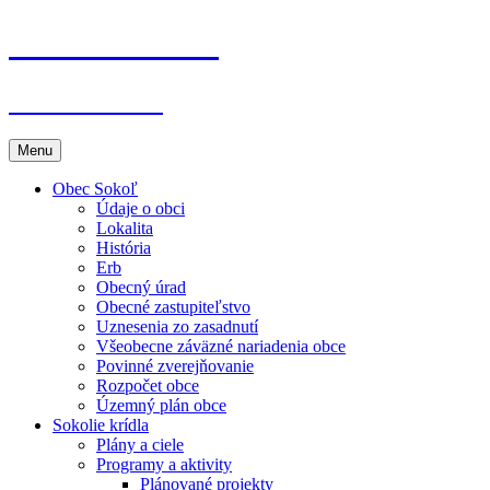
Sokolie krídla
www.Sokol.sk
Preskočiť
Menu
na
obsah
Obec Sokoľ
Údaje o obci
Lokalita
História
Erb
Obecný úrad
Obecné zastupiteľstvo
Uznesenia zo zasadnutí
Všeobecne záväzné nariadenia obce
Povinné zverejňovanie
Rozpočet obce
Územný plán obce
Sokolie krídla
Plány a ciele
Programy a aktivity
Plánované projekty