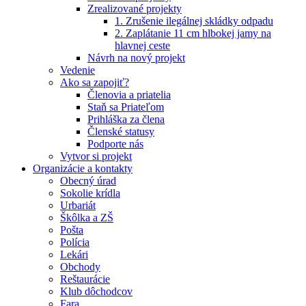
Zrealizované projekty
1. Zrušenie ilegálnej skládky odpadu
2. Zaplátanie 11 cm hlbokej jamy na
hlavnej ceste
Návrh na nový projekt
Vedenie
Ako sa zapojiť?
Členovia a priatelia
Staň sa Priateľom
Prihláška za člena
Členské statusy
Podporte nás
Vytvor si projekt
Organizácie a kontakty
Obecný úrad
Sokolie krídla
Urbariát
Škôlka a ZŠ
Pošta
Polícia
Lekári
Obchody
Reštaurácie
Klub dôchodcov
Fara