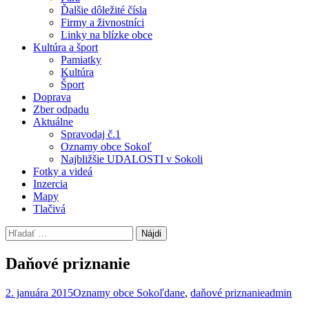
Ďalšie dôležité čísla
Firmy a živnostníci
Linky na blízke obce
Kultúra a šport
Pamiatky
Kultúra
Šport
Doprava
Zber odpadu
Aktuálne
Spravodaj č.1
Oznamy obce Sokoľ
Najbližšie UDALOSTI v Sokoli
Fotky a videá
Inzercia
Mapy
Tlačivá
Hľadať:
Daňové priznanie
2. januára 2015
Oznamy obce Sokoľ
dane
,
daňové priznanie
admin