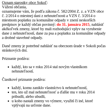
Oznam starostky obce Sokoľ
:
Vážení občania,
oznamujeme vám, že podľa zákona č. 582/2004 Z. z. a VZN obce
č. 2/2014 o miestnej dani z nehnuteľnosti a VZN č. 3/2014 o
miestnom poplatku za komunálne odpady v znení neskorších
predpisov je každý občan povinný:
do 31. januára 2015
, nahlásiť
akékoľvek zmeny, ktoré by mali rozhodujúci vplyv na vyrubenie
dane z nehnuteľností, dane za psa a poplatku za komunálne odpady
a drobné stavebné odpady.
Dané zmeny je potrebné nahlásiť na obecnom úrade v Sokoli počas
stránkových dní.
Priznanie podáva:
každý, kto sa v roku 2014 stal novým vlastníkom
nehnuteľností.
Čiastkové priznanie podáva:
každý, komu zaniklo vlastníctvo k nehnuteľností,
ten, kto už mal nehnuteľnosť a ďalšie mu v roku 2014
pribudli, alebo ubudli,
u koho nastali zmeny vo výmere, využití či iné, ktoré
vplývajú na určenie dane.