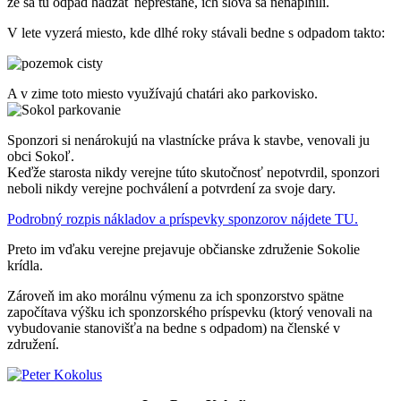
že sa tu odpad hádzať neprestane, ich slová sa nenaplnili.
V lete vyzerá miesto, kde dlhé roky stávali bedne s odpadom takto:
A v zime toto miesto využívajú chatári ako parkovisko.
Sponzori si nenárokujú na vlastnícke práva k stavbe, venovali ju
obci Sokoľ.
Keďže starosta nikdy verejne túto skutočnosť nepotvrdil, sponzori
neboli nikdy verejne pochválení a potvrdení za svoje dary.
Podrobný rozpis nákladov a príspevky sponzorov nájdete TU.
Preto im vďaku verejne prejavuje občianske združenie Sokolie
krídla.
Zároveň im ako morálnu výmenu za ich sponzorstvo spätne
započítava výšku ich sponzorského príspevku (ktorý venovali na
vybudovanie stanovišťa na bedne s odpadom) na členské v
združení.