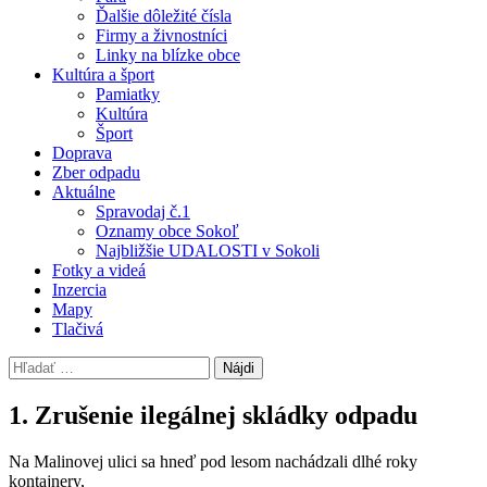
Ďalšie dôležité čísla
Firmy a živnostníci
Linky na blízke obce
Kultúra a šport
Pamiatky
Kultúra
Šport
Doprava
Zber odpadu
Aktuálne
Spravodaj č.1
Oznamy obce Sokoľ
Najbližšie UDALOSTI v Sokoli
Fotky a videá
Inzercia
Mapy
Tlačivá
Hľadať:
1. Zrušenie ilegálnej skládky odpadu
Na Malinovej ulici sa hneď pod lesom nachádzali dlhé roky
kontajnery,