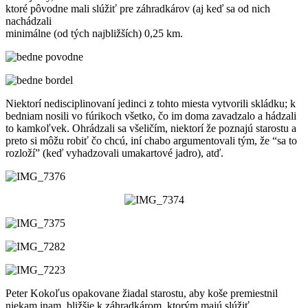
ktoré pôvodne mali slúžiť pre záhradkárov (aj keď sa od nich
nachádzali
minimálne (od tých najbližších) 0,25 km.
Niektorí nedisciplinovaní jedinci z tohto miesta vytvorili skládku; k
bedniam nosili vo fúrikoch všetko, čo im doma zavadzalo a hádzali
to kamkoľvek. Ohrádzali sa všeličím, niektorí že poznajú starostu a
preto si môžu robiť čo chcú, iní chabo argumentovali tým, že “sa to
rozloží” (keď vyhadzovali umakartové jadro), atď.
Peter Kokoľus opakovane žiadal starostu, aby koše premiestnil
niekam inam, bližšie k záhradkárom, ktorým majú slúžiť.