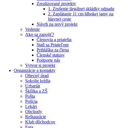
Zrealizované projekty
1. Zrušenie ilegálnej skládky odpadu
2. Zaplátanie 11 cm hlbokej jamy na
hlavnej ceste
Návrh na nový projekt
Vedenie
Ako sa zapojiť?
Členovia a priatelia
Staň sa Priateľom
Prihláška za člena
Členské statusy
Podporte nás
Vytvor si projekt
Organizácie a kontakty
Obecný úrad
Sokolie krídla
Urbariát
Škôlka a ZŠ
Pošta
Polícia
Lekári
Obchody
Reštaurácie
Klub dôchodcov
Fara