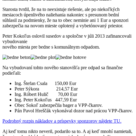
Starosta tvrdil, že na to neexistuje riešenie, ale po niekoľkých
mesiacoch úpenlivého naliehania nakoniec s presunom bední
súhlasil za podmienky, že na to obec neminie ani 1 Eur a sponzori
zabezpečia na novom mieste oplotený a vybetónovaný priestor.
Peter Kokoľus oslovil susedov a spoločne v júli 2013 zafinancovali
vybudovanie
nového miesta pre bedne s komunálnym odpadom.
Na vybudovaní tohto nového stanovišťa pre odpad sa finančne
podieľali:
Ing. Štefan Csala 150,00 Eur
Peter Sýkora 214,57 Eur
Ing. Róbert Hulič 70,00 Eur
Ing. Peter Kokoľus 447,59 Eur
Obec Sokoľ zabezpečila bager a VPP-čkarov.
Pán Pavol Hreščák vykonával dozor nad prácou VPP-čkarov.
Podrobný rozpis nákladov a príspevky sponzorov nájdete TU.
Aj keď tomu nikto neveril, podarilo sa to. A aj keď mnohí namietali,