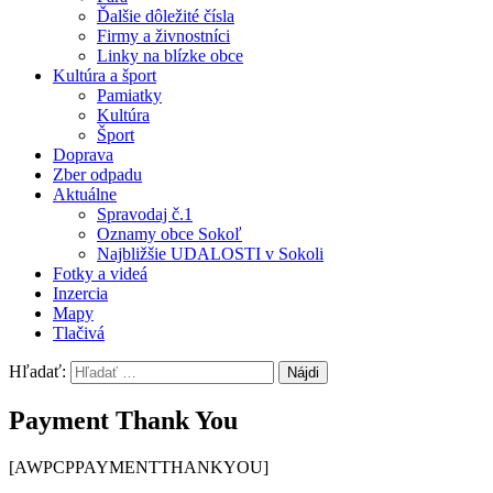
Ďalšie dôležité čísla
Firmy a živnostníci
Linky na blízke obce
Kultúra a šport
Pamiatky
Kultúra
Šport
Doprava
Zber odpadu
Aktuálne
Spravodaj č.1
Oznamy obce Sokoľ
Najbližšie UDALOSTI v Sokoli
Fotky a videá
Inzercia
Mapy
Tlačivá
Hľadať:
Payment Thank You
[AWPCPPAYMENTTHANKYOU]