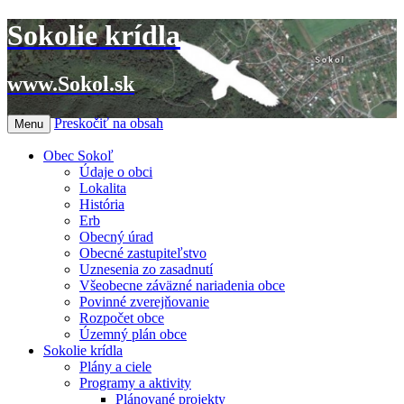
Sokolie krídla
www.Sokol.sk
Preskočiť na obsah
Menu
Obec Sokoľ
Údaje o obci
Lokalita
História
Erb
Obecný úrad
Obecné zastupiteľstvo
Uznesenia zo zasadnutí
Všeobecne záväzné nariadenia obce
Povinné zverejňovanie
Rozpočet obce
Územný plán obce
Sokolie krídla
Plány a ciele
Programy a aktivity
Plánované projekty